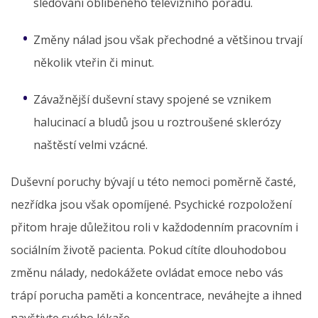
sledování oblíbeného televizního pořadu.
Změny nálad jsou však přechodné a většinou trvají
několik vteřin či minut.
Závažnější duševní stavy spojené se vznikem
halucinací a bludů jsou u roztroušené sklerózy
naštěstí velmi vzácné.
Duševní poruchy bývají u této nemoci poměrně časté,
nezřídka jsou však opomíjené. Psychické rozpoložení
přitom hraje důležitou roli v každodenním pracovním i
sociálním životě pacienta. Pokud cítíte dlouhodobou
změnu nálady, nedokážete ovládat emoce nebo vás
trápí porucha paměti a koncentrace, neváhejte a ihned
navštivte svého lékaře.