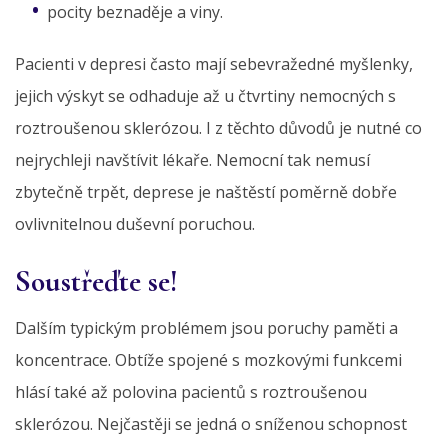
pocity beznaděje a viny.
Pacienti v depresi často mají sebevražedné myšlenky,
jejich výskyt se odhaduje až u čtvrtiny nemocných s
roztroušenou sklerózou. I z těchto důvodů je nutné co
nejrychleji navštívit lékaře. Nemocní tak nemusí
zbytečně trpět, deprese je naštěstí poměrně dobře
ovlivnitelnou duševní poruchou.
Soustřeďte se!
Dalším typickým problémem jsou poruchy paměti a
koncentrace. Obtíže spojené s mozkovými funkcemi
hlásí také až polovina pacientů s roztroušenou
sklerózou. Nejčastěji se jedná o sníženou schopnost