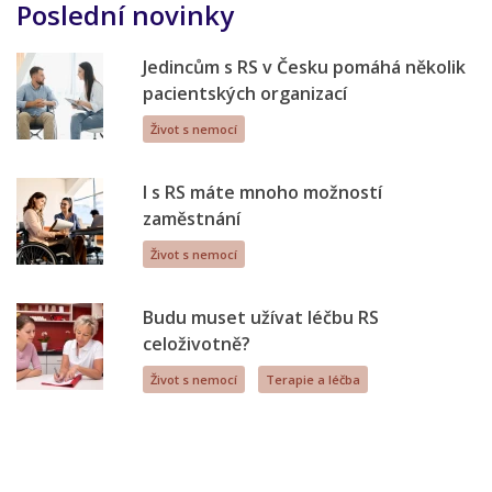
Poslední novinky
Jedincům s RS v Česku pomáhá několik
pacientských organizací
Život s nemocí
I s RS máte mnoho možností
zaměstnání
Život s nemocí
Budu muset užívat léčbu RS
celoživotně?
Život s nemocí
Terapie a léčba