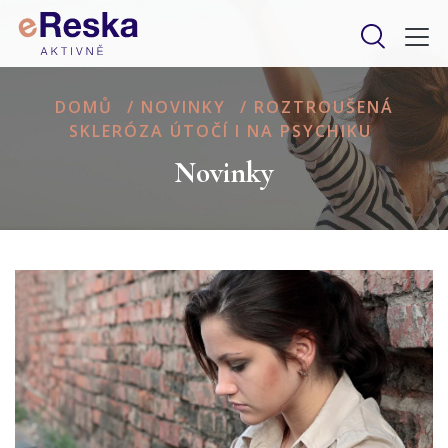
DOMŮ
/
NOVINKY
/
ROZTROUŠENÁ
SKLERÓZA ÚTOČÍ I NA PSYCHIKU
Novinky