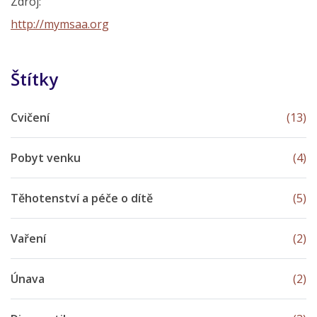
Zdroj:
http://mymsaa.org
Štítky
Cvičení
(13)
Pobyt venku
(4)
Těhotenství a péče o dítě
(5)
Vaření
(2)
Únava
(2)