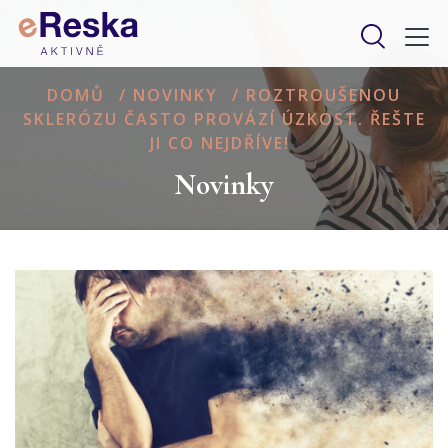
DOMŮ
/
NOVINKY
/
ROZTROUŠENOU
SKLERÓZU ČASTO PROVÁZÍ ÚZKOST. ŘEŠTE
JI CO NEJDŘÍVE!
Novinky