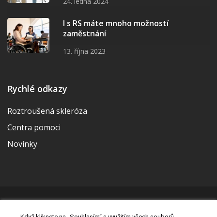
24. ledna 2024
I s RS máte mnoho možností
zaměstnání
13. října 2023
Rychlé odkazy
Roztroušená skleróza
Centra pomoci
Novinky
© 2026 | Vytvořila a udržuje Meditorial | ISSN 2533-655X |
Když kliknete na „Souhlasím“ s využitím všech souborů