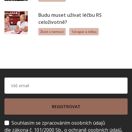
Budu muset užívat léčbu RS
celoživotně?
Život s nemocí
Terapie a léčba
REGISTROVAT
Souhlasím se zpracováním osobních údajů
dle zákona č. 101/2000 Sb., o ochraně osobních údajů.