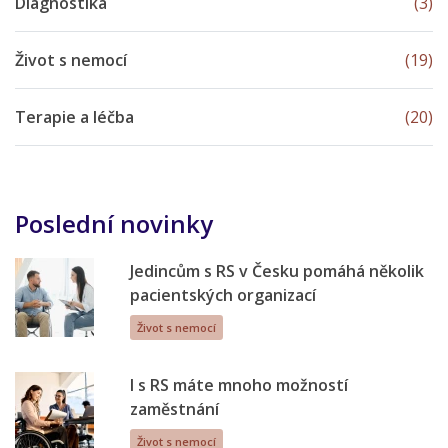
Diagnostika
(3)
Život s nemocí
(19)
Terapie a léčba
(20)
Poslední novinky
Jedincům s RS v Česku pomáhá několik
pacientských organizací
Život s nemocí
I s RS máte mnoho možností
zaměstnání
Život s nemocí