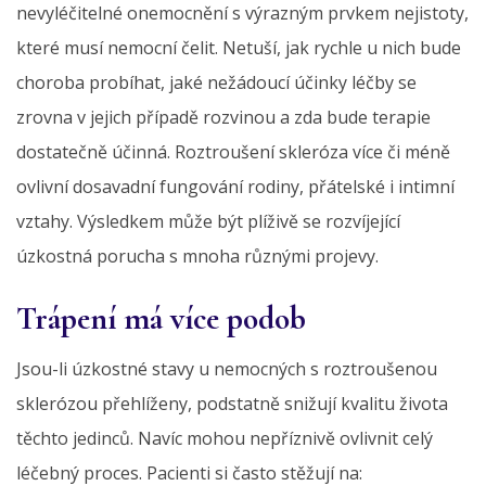
nevyléčitelné onemocnění s výrazným prvkem nejistoty,
které musí nemocní čelit. Netuší, jak rychle u nich bude
choroba probíhat, jaké nežádoucí účinky léčby se
zrovna v jejich případě rozvinou a zda bude terapie
dostatečně účinná. Roztroušení skleróza více či méně
ovlivní dosavadní fungování rodiny, přátelské i intimní
vztahy. Výsledkem může být plíživě se rozvíjející
úzkostná porucha s mnoha různými projevy.
Trápení má více podob
Jsou-li úzkostné stavy u nemocných s roztroušenou
sklerózou přehlíženy, podstatně snižují kvalitu života
těchto jedinců. Navíc mohou nepříznivě ovlivnit celý
léčebný proces. Pacienti si často stěžují na: