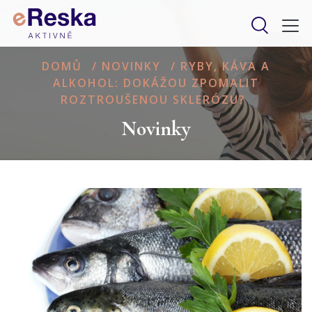
DOMŮ
/
NOVINKY
/
RYBY, KÁVA A
ALKOHOL: DOKÁŽOU ZPOMALIT
ROZTROUŠENOU SKLERÓZU?
Novinky