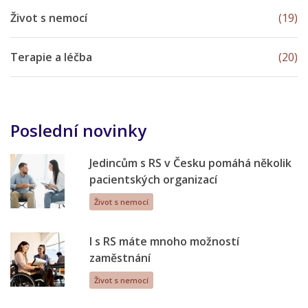
Život s nemocí
(19)
Terapie a léčba
(20)
Poslední novinky
Jedincům s RS v Česku pomáhá několik
pacientských organizací
Život s nemocí
I s RS máte mnoho možností
zaměstnání
Život s nemocí