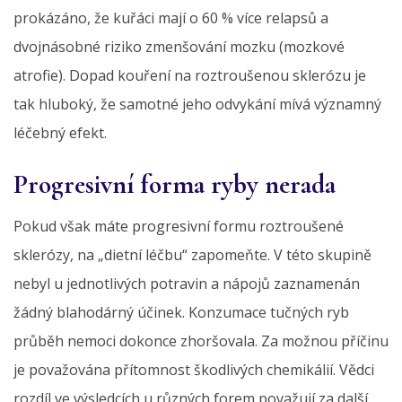
prokázáno, že kuřáci mají o 60 % více relapsů a
dvojnásobné riziko zmenšování mozku (mozkové
atrofie). Dopad kouření na roztroušenou sklerózu je
tak hluboký, že samotné jeho odvykání mívá významný
léčebný efekt.
Progresivní forma ryby nerada
Pokud však máte progresivní formu roztroušené
sklerózy, na „dietní léčbu“ zapomeňte. V této skupině
nebyl u jednotlivých potravin a nápojů zaznamenán
žádný blahodárný účinek. Konzumace tučných ryb
průběh nemoci dokonce zhoršovala. Za možnou příčinu
je považována přítomnost škodlivých chemikálií. Vědci
rozdíl ve výsledcích u různých forem považují za další