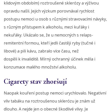
klidovým obdobím) roztroušené sklerózy a výživou
opravdu našli. Jejich výzkum porovnával rychlost
postupu nemoci u osob s různými stravovacími návyky,
s různým přístupem k alkoholu, mezi kuřáky i
nekuřáky. Ukázalo se, že u nemocných s relaps-
remitentní formou, kteří jedli častěji ryby (tučné i
libové) a pili kávu, zabralo více času, než
dospěli k invaliditě. Mírný ochranný účinek měla i
konzumace malého množství alkoholu.
Cigarety stav zhoršují
Naopak kouření postup nemoci urychlovalo. Negativní
vliv tabáku na roztroušenou sklerózu je znám už
dlouho. A nejde jen o obecné škodlivé vlivy. Je