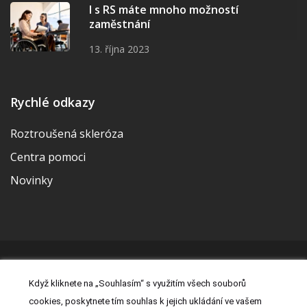
I s RS máte mnoho možností
zaměstnání
13. října 2023
Rychlé odkazy
Roztroušená skleróza
Centra pomoci
Novinky
© 2026 | Vytvořila a udržuje Meditorial | ISSN 2533-655X |
Když kliknete na „Souhlasím“ s využitím všech souborů
Právní prohlášení
|
Prohlášení o cookies
|
Nastavení cookies
|
cookies, poskytnete tím souhlas k jejich ukládání ve vašem
Kontakt
|
Zásady zpracování osobních údajů