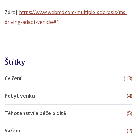
Zdroj:
https://www.webmd.com/multiple-sclerosis/ms-
driving-adapt-vehicle#1
Štítky
Cvičení
(13)
Pobyt venku
(4)
Těhotenství a péče o dítě
(5)
Vaření
(2)