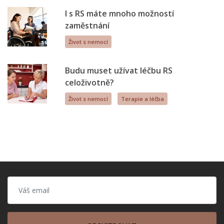
I s RS máte mnoho možností
zaměstnání
Život s nemocí
Budu muset užívat léčbu RS
celoživotně?
Život s nemocí
Terapie a léčba