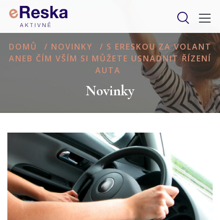
DOMŮ
/
NOVINKY
/
S ERESKOU ZA VOLANT
ANEB ČÍM VŠÍM SI MŮŽETE USNADNIT ŘÍZENÍ
AUTA
Novinky