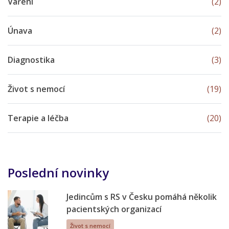
Vaření
(2)
Únava
(2)
Diagnostika
(3)
Život s nemocí
(19)
Terapie a léčba
(20)
Poslední novinky
Jedincům s RS v Česku pomáhá několik
pacientských organizací
Život s nemocí