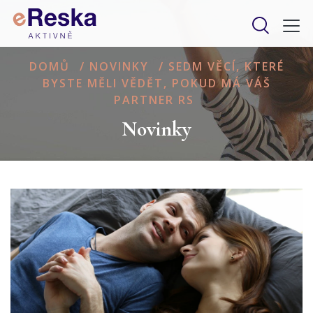
DOMŮ
/
NOVINKY
/
SEDM VĚCÍ, KTERÉ
BYSTE MĚLI VĚDĚT, POKUD MÁ VÁŠ
PARTNER RS
Novinky