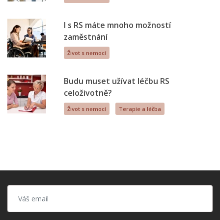
I s RS máte mnoho možností
zaměstnání
Život s nemocí
Budu muset užívat léčbu RS
celoživotně?
Život s nemocí
Terapie a léčba