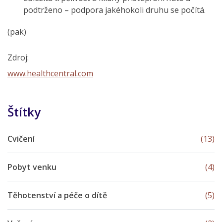
podtrženo – podpora jakéhokoli druhu se počítá.
(pak)
Zdroj:
www.healthcentral.com
Štítky
Cvičení
(13)
Pobyt venku
(4)
Těhotenství a péče o dítě
(5)