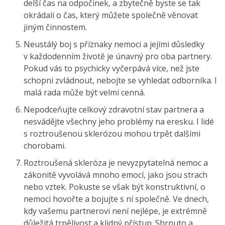
delší čas na odpočinek, a zbytečně byste se tak
okrádali o čas, který můžete společně věnovat
jiným činnostem.
Neustálý boj s příznaky nemoci a jejími důsledky
v každodenním životě je únavný pro oba partnery.
Pokud vás to psychicky vyčerpává více, než jste
schopni zvládnout, nebojte se vyhledat odborníka. I
malá rada může být velmi cenná.
Nepodceňujte celkový zdravotní stav partnera a
nesvádějte všechny jeho problémy na eresku. I lidé
s roztroušenou sklerózou mohou trpět dalšími
chorobami.
Roztroušená skleróza je nevyzpytatelná nemoc a
zákonitě vyvolává mnoho emocí, jako jsou strach
nebo vztek. Pokuste se však být konstruktivní, o
nemoci hovořte a bojujte s ní společně. Ve dnech,
kdy vašemu partnerovi není nejlépe, je extrémně
důležitá trpělivost a klidný přístup. Shrnuto a