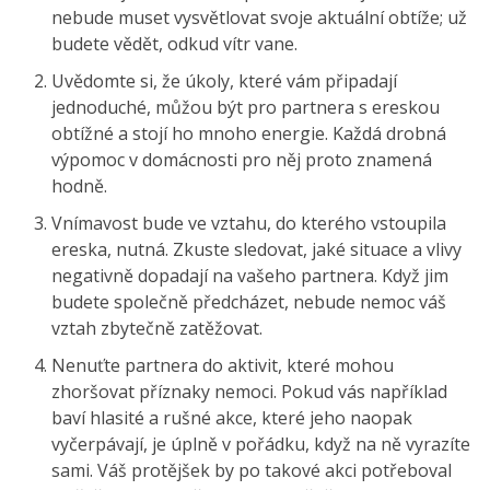
nebude muset vysvětlovat svoje aktuální obtíže; už
budete vědět, odkud vítr vane.
Uvědomte si, že úkoly, které vám připadají
jednoduché, můžou být pro partnera s ereskou
obtížné a stojí ho mnoho energie. Každá drobná
výpomoc v domácnosti pro něj proto znamená
hodně.
Vnímavost bude ve vztahu, do kterého vstoupila
ereska, nutná. Zkuste sledovat, jaké situace a vlivy
negativně dopadají na vašeho partnera. Když jim
budete společně předcházet, nebude nemoc váš
vztah zbytečně zatěžovat.
Nenuťte partnera do aktivit, které mohou
zhoršovat příznaky nemoci. Pokud vás například
baví hlasité a rušné akce, které jeho naopak
vyčerpávají, je úplně v pořádku, když na ně vyrazíte
sami. Váš protějšek by po takové akci potřeboval