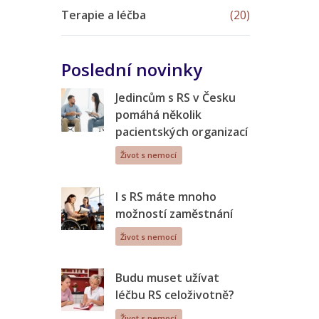
Terapie a léčba
(20)
Poslední novinky
Jedincům s RS v Česku
pomáhá několik
pacientských organizací
Život s nemocí
I s RS máte mnoho
možností zaměstnání
Život s nemocí
Budu muset užívat
léčbu RS celoživotně?
Život s nemocí