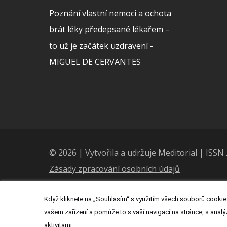
Poznání vlastní nemoci a ochota
brát léky předepsané lékařem –
to už je začátek uzdravení -
MIGUEL DE CERVANTES
© 2026 | Vytvořila a udržuje Meditorial | ISS
Zásady zpracování osobních údajů
Když kliknete na „Souhlasím“ s využitím všech souborů cookies
vašem zařízení a pomůže to s vaší navigací na stránce, s analý
aktivitami.