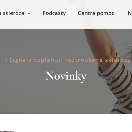
á skleróza
Podcasty
Centra pomoci
N
y
Signály vzplanutí roztroušené sklerózy
/
Novinky