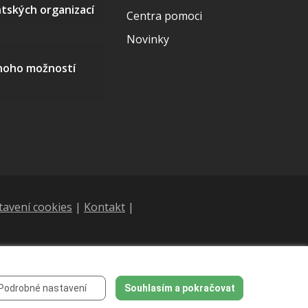
ntských organizací
Centra pomoci
Novinky
mnoho možností
tavení cookies
|
Kontakt
|
Podrobné nastavení
Souhlasím a pokračovat