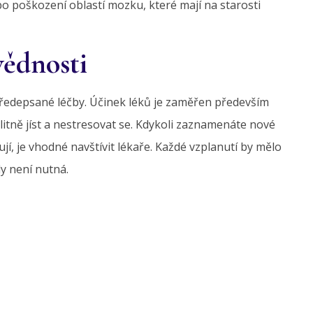
ebo poškození oblastí mozku, které mají na starosti
vědnosti
předepsané léčby. Účinek léků je zaměřen především
litně jíst a nestresovat se. Kdykoli zaznamenáte nové
í, je vhodné navštívit lékaře. Každé vzplanutí by mělo
y není nutná.