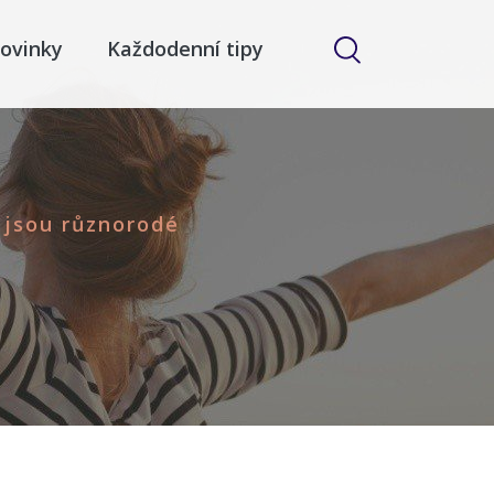
ovinky
Každodenní tipy
 jsou různorodé