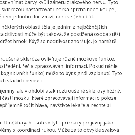
pnost vnímat barvy kvůli zánětu zrakového nervu. Tyto
sklerózou nastartovat i horká sprcha nebo koupel,
ěhem jednoho dne zmizí, není se čeho bát.
 některých oblastí těla je jedním z nejběžnějších
a citlivosti může být taková, že postižená osoba stěží
ržet hrnek. Když se necitlivost zhoršuje, je namístě
roušená skleróza ovlivňuje různé mozkové funkce.
oustředění, řeč a zpracovávání informací. Pokud náhle
ognitivních funkcí, může to být signál vzplanutí. Tyto
ích stadiích nemoci.
říjemný, ale v období atak roztroušené sklerózy běžný.
 částí mozku, které zpracovávají informaci o poloze
epříjemně točit hlava, navštivte lékaře a nechte si
ů.
U některých osob se tyto příznaky projevují jako
oblémy s koordinací rukou. Může za to obvykle svalová