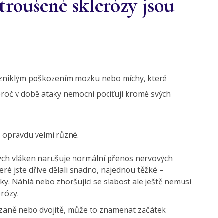
troušené sklerózy jsou
vzniklým poškozením mozku nebo míchy, které
proč v době ataky nemocní pociťují kromě svých
 opravdu velmi různé.
ch vláken narušuje normální přenos nervových
teré jste dříve dělali snadno, najednou těžké –
ky. Náhlá nebo zhoršující se slabost ale ještě nemusí
rózy.
zaně nebo dvojitě, může to znamenat začátek