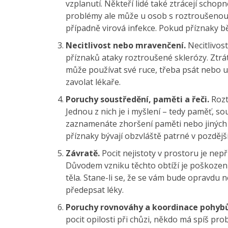
vzplanutí. Někteří lidé také ztrácejí scho
problémy ale může u osob s roztroušenou 
případně virová infekce. Pokud příznaky b
Necitlivost nebo mravenčení.
Necitlivost
příznaků ataky roztroušené sklerózy. Ztrát
může používat své ruce, třeba psát nebo ud
zavolat lékaře.
Poruchy soustředění, paměti a řeči.
Rozt
Jednou z nich je i myšlení – tedy paměť, s
zaznamenáte zhoršení paměti nebo jiných k
příznaky bývají obzvláště patrné v pozdějš
Závratě.
Pocit nejistoty v prostoru je nep
Důvodem vzniku těchto obtíží je poškození
těla. Stane-li se, že se vám bude opravdu n
předepsat léky.
Poruchy rovnováhy a koordinace pohyb
pocit opilosti při chůzi, někdo má spíš pr