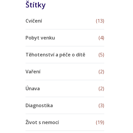
Štítky
Cvičení
(13)
Pobyt venku
(4)
Těhotenství a péče o dítě
(5)
Vaření
(2)
Únava
(2)
Diagnostika
(3)
Život s nemocí
(19)