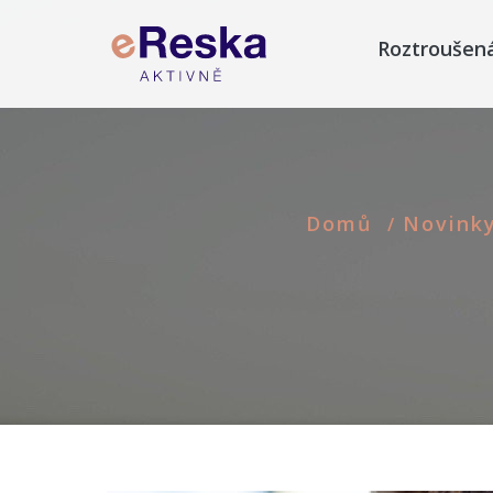
Roztroušen
Domů
Novink
/