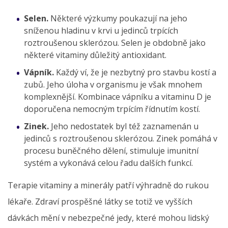
Selen.
Některé výzkumy poukazují na jeho
sníženou hladinu v krvi u jedinců trpících
roztroušenou sklerózou. Selen je obdobně jako
některé vitaminy důležitý antioxidant.
Vápník.
Každý ví, že je nezbytný pro stavbu kostí a
zubů. Jeho úloha v organismu je však mnohem
komplexnější. Kombinace vápníku a vitaminu D je
doporučena nemocným trpícím řídnutím kostí.
Zinek.
Jeho nedostatek byl též zaznamenán u
jedinců s roztroušenou sklerózou. Zinek pomáhá v
procesu buněčného dělení, stimuluje imunitní
systém a vykonává celou řadu dalších funkcí.
Terapie vitaminy a minerály patří výhradně do rukou
lékaře. Zdraví prospěšné látky se totiž ve vyšších
dávkách mění v nebezpečné jedy, které mohou lidský