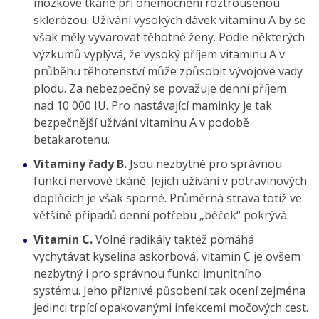
mozkové tkáně při onemocnění roztroušenou
sklerózou. Užívání vysokých dávek vitaminu A by se
však měly vyvarovat těhotné ženy. Podle některých
výzkumů vyplývá, že vysoký příjem vitaminu A v
průběhu těhotenství může způsobit vývojové vady
plodu. Za nebezpečný se považuje denní příjem
nad 10 000 IU. Pro nastávající maminky je tak
bezpečnější užívání vitaminu A v podobě
betakarotenu.
Vitaminy řady B.
Jsou nezbytné pro správnou
funkci nervové tkáně. Jejich užívání v potravinových
doplňcích je však sporné. Průměrná strava totiž ve
většině případů denní potřebu „béček“ pokrývá.
Vitamin C.
Volné radikály taktéž pomáhá
vychytávat kyselina askorbová, vitamin C je ovšem
nezbytný i pro správnou funkci imunitního
systému. Jeho příznivé působení tak ocení zejména
jedinci trpící opakovanými infekcemi močových cest.