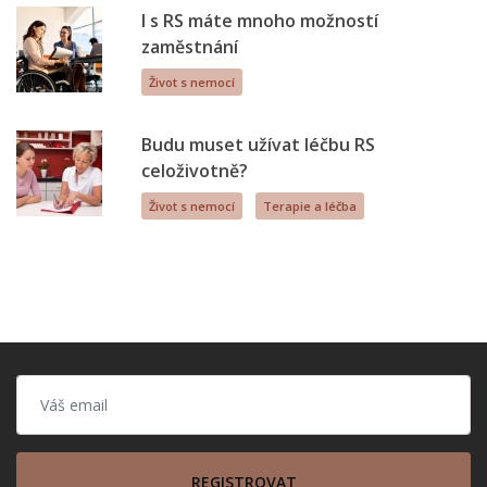
I s RS máte mnoho možností
zaměstnání
Život s nemocí
Budu muset užívat léčbu RS
celoživotně?
Život s nemocí
Terapie a léčba
REGISTROVAT