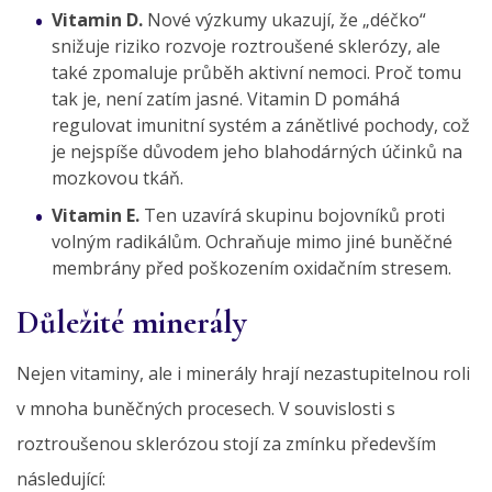
Vitamin D.
Nové výzkumy ukazují, že „déčko“
snižuje riziko rozvoje roztroušené sklerózy, ale
také zpomaluje průběh aktivní nemoci. Proč tomu
tak je, není zatím jasné. Vitamin D pomáhá
regulovat imunitní systém a zánětlivé pochody, což
je nejspíše důvodem jeho blahodárných účinků na
mozkovou tkáň.
Vitamin E.
Ten uzavírá skupinu bojovníků proti
volným radikálům. Ochraňuje mimo jiné buněčné
membrány před poškozením oxidačním stresem.
Důležité minerály
Nejen vitaminy, ale i minerály hrají nezastupitelnou roli
v mnoha buněčných procesech. V souvislosti s
roztroušenou sklerózou stojí za zmínku především
následující: