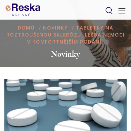
DOMŮ
/
NOVINKY
/
TABLETKY NA
ROZTROUŠENOU SKLERÓZU: LÉČBA NEMOCI
V KOMFORTNĚJŠÍM PODÁNÍ
Novinky