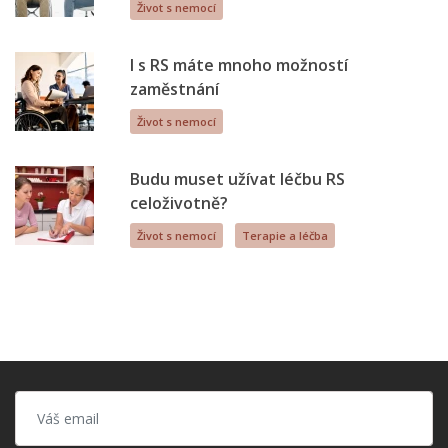
Život s nemocí
I s RS máte mnoho možností
zaměstnání
Život s nemocí
Budu muset užívat léčbu RS
celoživotně?
Život s nemocí
Terapie a léčba