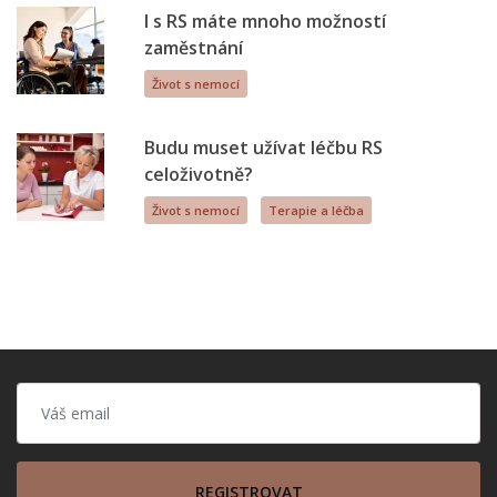
I s RS máte mnoho možností
zaměstnání
Život s nemocí
Budu muset užívat léčbu RS
celoživotně?
Život s nemocí
Terapie a léčba
REGISTROVAT