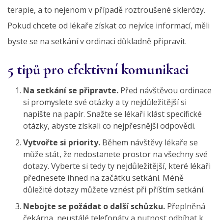
terapie, a to nejenom v případě roztroušené sklerózy.
Pokud chcete od lékaře získat co nejvíce informací, měli
byste se na setkání v ordinaci důkladně připravit.
5 tipů pro efektivní komunikaci
Na setkání se připravte.
Před návštěvou ordinace
si promyslete své otázky a ty nejdůležitější si
napište na papír. Snažte se lékaři klást specifické
otázky, abyste získali co nejpřesnější odpovědi.
Vytvořte si priority.
Během návštěvy lékaře se
může stát, že nedostanete prostor na všechny své
dotazy. Vyberte si tedy ty nejdůležitější, které lékaři
přednesete ihned na začátku setkání. Méně
důležité dotazy můžete vznést při příštím setkání.
Nebojte se požádat o další schůzku.
Přeplněná
čekárna, neustálé telefonáty a nutnost odbíhat k