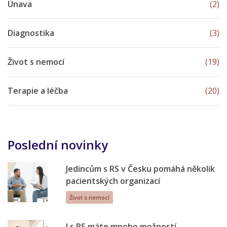
Únava
(2)
Diagnostika
(3)
Život s nemocí
(19)
Terapie a léčba
(20)
Poslední novinky
Jedincům s RS v Česku pomáhá několik
pacientských organizací
Život s nemocí
I s RS máte mnoho možností