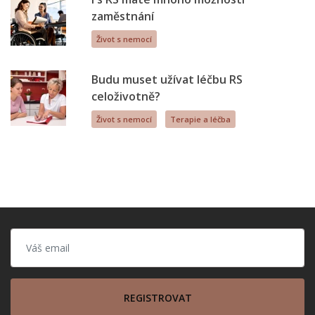
zaměstnání
Život s nemocí
Budu muset užívat léčbu RS
celoživotně?
Život s nemocí
Terapie a léčba
REGISTROVAT