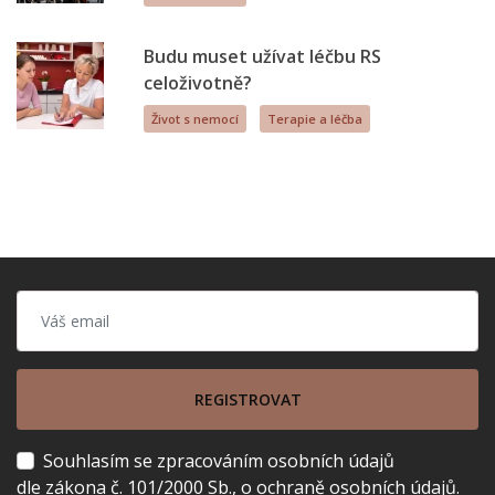
Budu muset užívat léčbu RS
celoživotně?
Život s nemocí
Terapie a léčba
REGISTROVAT
Souhlasím se zpracováním osobních údajů
dle zákona č. 101/2000 Sb., o ochraně osobních údajů.