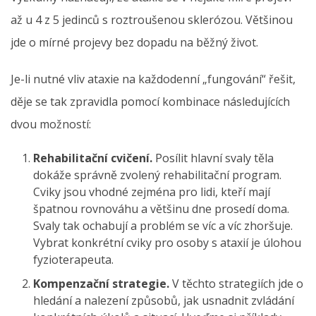
až u 4 z 5 jedinců s roztroušenou sklerózou. Většinou
jde o mírné projevy bez dopadu na běžný život.
Je-li nutné vliv ataxie na každodenní „fungování“ řešit,
děje se tak zpravidla pomocí kombinace následujících
dvou možností:
Rehabilitační cvičení.
Posílit hlavní svaly těla
dokáže správně zvolený rehabilitační program.
Cviky jsou vhodné zejména pro lidi, kteří mají
špatnou rovnováhu a většinu dne prosedí doma.
Svaly tak ochabují a problém se víc a víc zhoršuje.
Vybrat konkrétní cviky pro osoby s ataxií je úlohou
fyzioterapeuta.
Kompenzační strategie.
V těchto strategiích jde o
hledání a nalezení způsobů, jak usnadnit zvládání