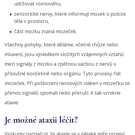
udržovat rovnováhu,
senzorické nervy, které informují mozek o poloze
těla v prostoru,
část mozku zvaná mozeček.
Všechny pohyby, které děláme, včetně chůze nebo
mluvení, jsou výsledkem složitých vzájemných vztahů
mezi signály z mozku a zpětnou vazbou z nervů v
příslušné končetině nebo orgánu. Tyto procesy řídí
mozeček. Při poškození nervových vláken v mozečku se
přenos signálů zpomalí nebo přeruší. A tak vznikne
ataxie.
Je možné ataxii léčit?
Výzkumy naznačují, že ataxie se v nějaké míře projeví