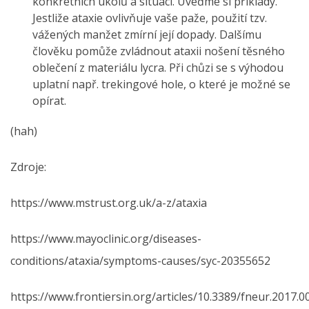
konkrétních úkolů a situací. Uveďme si příklady.
Jestliže ataxie ovlivňuje vaše paže, použití tzv.
vážených manžet zmírní její dopady. Dalšímu
člověku pomůže zvládnout ataxii nošení těsného
oblečení z materiálu lycra. Při chůzi se s výhodou
uplatní např. trekingové hole, o které je možné se
opírat.
(hah)
Zdroje:
https://www.mstrust.org.uk/a-z/ataxia
https://www.mayoclinic.org/diseases-
conditions/ataxia/symptoms-causes/syc-20355652
https://www.frontiersin.org/articles/10.3389/fneur.2017.0