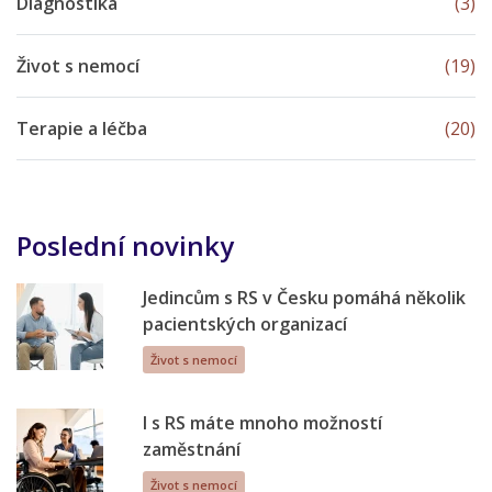
Diagnostika
(3)
Život s nemocí
(19)
Terapie a léčba
(20)
Poslední novinky
Jedincům s RS v Česku pomáhá několik
pacientských organizací
Život s nemocí
I s RS máte mnoho možností
zaměstnání
Život s nemocí