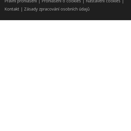
Právní prohlášení
|
Prohlášení o cookies
|
Nastavení cookies
|
Kontakt
|
Zásady zpracování osobních údajů