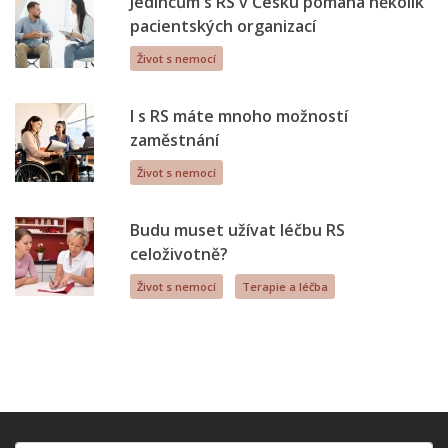
Jedincům s RS v Česku pomáhá několik
pacientských organizací
Život s nemocí
I s RS máte mnoho možností
zaměstnání
Život s nemocí
Budu muset užívat léčbu RS
celoživotně?
Život s nemocí
Terapie a léčba