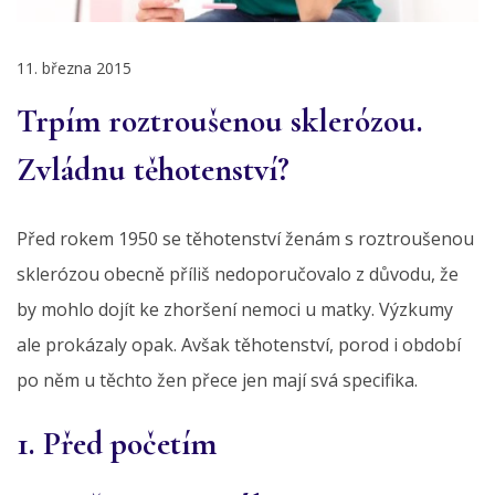
11. března 2015
Trpím roztroušenou sklerózou.
Zvládnu těhotenství?
Před rokem 1950 se těhotenství ženám s roztroušenou
sklerózou obecně příliš nedoporučovalo z důvodu, že
by mohlo dojít ke zhoršení nemoci u matky. Výzkumy
ale prokázaly opak. Avšak těhotenství, porod i období
po něm u těchto žen přece jen mají svá specifika.
1. Před početím