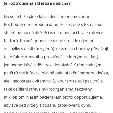
Je roztroušená skleróza dědičná?
Dá se říct, že jde o lehce dědičné onemocnění.
Rozhodně není předem dané, že se ženě s RS narodí
stejně nemocné dítě. Při vzniku nemoci hraje roli více
faktorů. Kromě genetické dispozice (jde o jemné
odchylky v desítkách genů) ke vzniku choroby přispívají
také faktory zevního prostředí, se kterými se daný
jedinec setkává v dětství a dospívání. K těm známým
patří různé infekce, hlavně pak infekční mononukleóza,
ale i nedostatek vitaminu D, kouření (a to i pasivní) a
také osídlení střeva mikroorganismy, takzvaný
mikrobiom. Našim pacientkám proto doporučujeme,
aby své děti držely z dosahu tabákového dýmu,