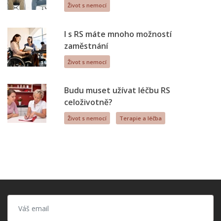
Život s nemocí
I s RS máte mnoho možností
zaměstnání
Život s nemocí
Budu muset užívat léčbu RS
celoživotně?
Život s nemocí
Terapie a léčba