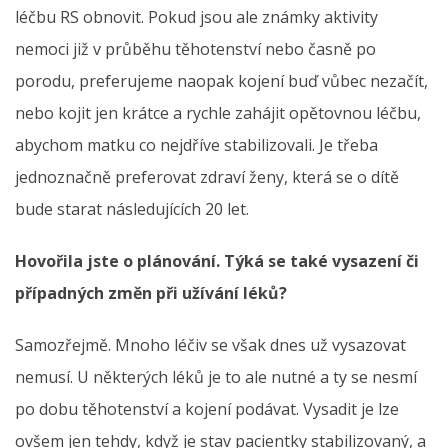
léčbu RS obnovit. Pokud jsou ale známky aktivity
nemoci již v průběhu těhotenství nebo časně po
porodu, preferujeme naopak kojení buď vůbec nezačít,
nebo kojit jen krátce a rychle zahájit opětovnou léčbu,
abychom matku co nejdříve stabilizovali. Je třeba
jednoznačně preferovat zdraví ženy, která se o dítě
bude starat následujících 20 let.
Hovořila jste o plánování. Týká se také vysazení či
případných změn při užívání léků?
Samozřejmě. Mnoho léčiv se však dnes už vysazovat
nemusí. U některých léků je to ale nutné a ty se nesmí
po dobu těhotenství a kojení podávat. Vysadit je lze
ovšem jen tehdy, když je stav pacientky stabilizovaný, a