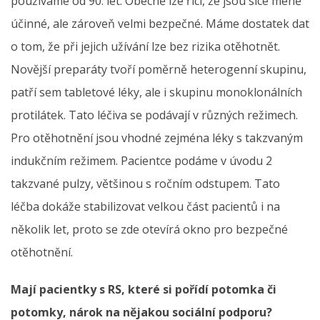
používáme od 90. let. Obecně lze říci, že jsou sice méně
účinné, ale zároveň velmi bezpečné. Máme dostatek dat
o tom, že při jejich užívání lze bez rizika otěhotnět.
Novější preparáty tvoří poměrně heterogenní skupinu,
patří sem tabletové léky, ale i skupinu monoklonálních
protilátek. Tato léčiva se podávají v různých režimech.
Pro otěhotnění jsou vhodné zejména léky s takzvaným
indukčním režimem. Pacientce podáme v úvodu 2
takzvané pulzy, většinou s ročním odstupem. Tato
léčba dokáže stabilizovat velkou část pacientů i na
několik let, proto se zde otevírá okno pro bezpečné
otěhotnění.
Mají pacientky s RS, které si pořídí potomka či
potomky, nárok na nějakou sociální podporu?