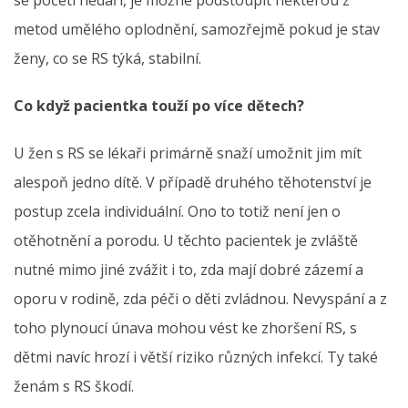
metod umělého oplodnění, samozřejmě pokud je stav
ženy, co se RS týká, stabilní.
Co když pacientka touží po více dětech?
U žen s RS se lékaři primárně snaží umožnit jim mít
alespoň jedno dítě. V případě druhého těhotenství je
postup zcela individuální. Ono to totiž není jen o
otěhotnění a porodu. U těchto pacientek je zvláště
nutné mimo jiné zvážit i to, zda mají dobré zázemí a
oporu v rodině, zda péči o děti zvládnou. Nevyspání a z
toho plynoucí únava mohou vést ke zhoršení RS, s
dětmi navíc hrozí i větší riziko různých infekcí. Ty také
ženám s RS škodí.