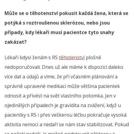
Může se o těhotenství pokusit každá žena, která se
potýká s roztroušenou sklerózou, nebo jsou
případy, kdy lékaři musí pacientce tyto snahy
zakázat?
Lékaři kdysi ženám s RS
těhotenství
plošně
nedoporučovali. Dnes už ale máme k dispozici daleko
více dat a údajů a víme, že při včasném plánování a
správně upravené medikaci může většina pacientek
odnosit a přivést na svět vlastního potomka. Jen v
ojedinělých případech je gravidita na zvážení, když u
pacientky s RS i přes veškerou léčbu pokračuje vysoká
aktivita nemoci a nedaří se nám stav stabilizovat. Pokud
se početí nedaří, je možné podstoupit některou z