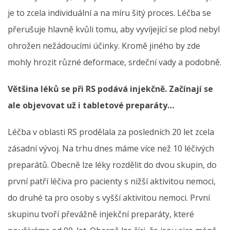
je to zcela individuální a na míru šitý proces. Léčba se
přerušuje hlavně kvůli tomu, aby vyvíjející se plod nebyl
ohrožen nežádoucími účinky. Kromě jiného by zde
mohly hrozit různé deformace, srdeční vady a podobně.
Většina léků se při RS podává injekčně. Začínají se
ale objevovat už i tabletové preparáty…
Léčba v oblasti RS prodělala za posledních 20 let zcela
zásadní vývoj. Na trhu dnes máme více než 10 léčivých
preparátů. Obecně lze léky rozdělit do dvou skupin, do
první patří léčiva pro pacienty s nižší aktivitou nemoci,
do druhé ta pro osoby s vyšší aktivitou nemoci. První
skupinu tvoří převážně injekční preparáty, které