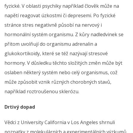
fyzické. V oblasti psychiky například člověk může na
napětí reagovat úzkostmi či depresemi. Po fyzické
stránce stres negativně působí na nervový i
hormonální systém organismu. Z kůry nadledvinek se
přitom uvolňují do organismu adrenalin a
glukokortikoidy, které se též nazývají stresové
hormony. V důsledku těchto složitých změn může být
oslaben některý systém nebo celý organismus, což
může způsobit vznik různých chorobných stavů,
například roztroušenou sklerózu.
Drtivý dopad
Vědci z University California v Los Angeles shrnuli
poznatky z molekulárních a experimentálních výzkumů