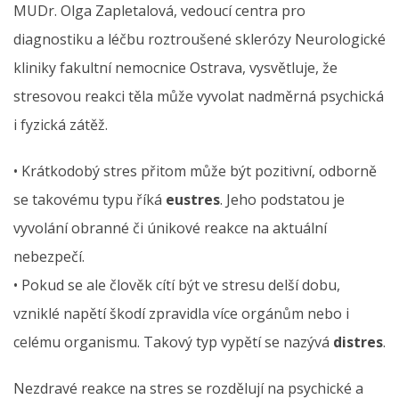
MUDr. Olga Zapletalová, vedoucí centra pro
diagnostiku a léčbu roztroušené sklerózy Neurologické
kliniky fakultní nemocnice Ostrava, vysvětluje, že
stresovou reakci těla může vyvolat nadměrná psychická
i fyzická zátěž.
• Krátkodobý stres přitom může být pozitivní, odborně
se takovému typu říká
eustres
. Jeho podstatou je
vyvolání obranné či únikové reakce na aktuální
nebezpečí.
• Pokud se ale člověk cítí být ve stresu delší dobu,
vzniklé napětí škodí zpravidla více orgánům nebo i
celému organismu. Takový typ vypětí se nazývá
distres
.
Nezdravé reakce na stres se rozdělují na psychické a