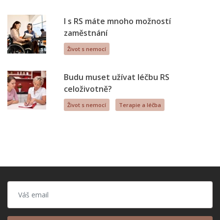
I s RS máte mnoho možností
zaměstnání
Život s nemocí
Budu muset užívat léčbu RS
celoživotně?
Život s nemocí
Terapie a léčba