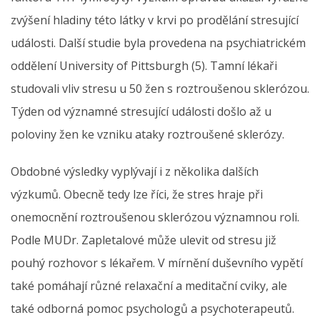
zvýšení hladiny této látky v krvi po prodělání stresující
události. Další studie byla provedena na psychiatrickém
oddělení University of Pittsburgh (5). Tamní lékaři
studovali vliv stresu u 50 žen s roztroušenou sklerózou.
Týden od významné stresující události došlo až u
poloviny žen ke vzniku ataky roztroušené sklerózy.
Obdobné výsledky vyplývají i z několika dalších
výzkumů. Obecně tedy lze říci, že stres hraje při
onemocnění roztroušenou sklerózou významnou roli.
Podle MUDr. Zapletalové může ulevit od stresu již
pouhý rozhovor s lékařem. V mírnění duševního vypětí
také pomáhají různé relaxační a meditační cviky, ale
také odborná pomoc psychologů a psychoterapeutů.