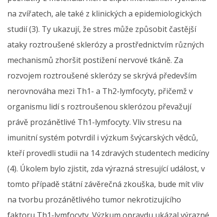
na zvířatech, ale také z klinických a epidemiologických
studií (3). Ty ukazují, že stres může způsobit častější
ataky roztroušené sklerózy a prostřednictvím různých
mechanismů zhoršit postižení nervové tkáně. Za
rozvojem roztroušené sklerózy se skrývá především
nerovnováha mezi Th1- a Th2-lymfocyty, přičemž v
organismu lidí s roztroušenou sklerózou převažují
právě prozánětlivé Th1-lymfocyty. Vliv stresu na
imunitní systém potvrdil i výzkum švýcarských vědců,
kteří provedli studii na 14 zdravých studentech medicíny
(4). Úkolem bylo zjistit, zda výrazná stresující událost, v
tomto případě státní závěrečná zkouška, bude mít vliv
na tvorbu prozánětlivého tumor nekrotizujícího
faktoru Th1-lymfocyty. Výzkum opravdu ukázal výrazné