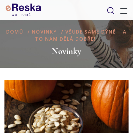
DOMŮ
/
NOVINKY
/
VŠUDE SAMÉ DÝNĚ – A
TO NÁM DĚLÁ DOBŘE!
Novinky