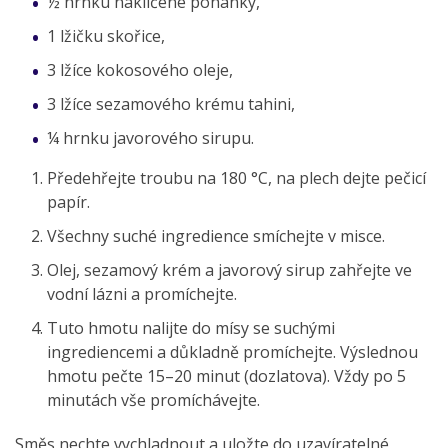
½ hrnku naklíčené pohanky,
1 lžičku skořice,
3 lžíce kokosového oleje,
3 lžíce sezamového krému tahini,
¼ hrnku javorového sirupu.
Předehřejte troubu na 180 °C, na plech dejte pečicí
papír.
Všechny suché ingredience smíchejte v misce.
Olej, sezamový krém a javorový sirup zahřejte ve
vodní lázni a promíchejte.
Tuto hmotu nalijte do mísy se suchými
ingrediencemi a důkladně promíchejte. Výslednou
hmotu pečte 15–20 minut (dozlatova). Vždy po 5
minutách vše promíchávejte.
Směs nechte vychladnout a uložte do uzavíratelné