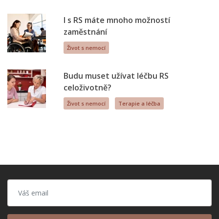
I s RS máte mnoho možností
zaměstnání
Život s nemocí
Budu muset užívat léčbu RS
celoživotně?
Život s nemocí
Terapie a léčba