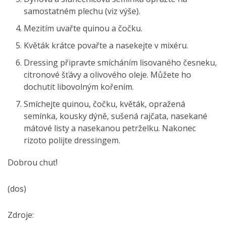
samostatném plechu (viz výše).
Mezitím uvařte quinou a čočku.
Květák krátce povařte a nasekejte v mixéru.
Dressing připravte smícháním lisovaného česneku,
citronové šťávy a olivového oleje. Můžete ho
dochutit libovolným kořením.
Smíchejte quinou, čočku, květák, opražená
semínka, kousky dýně, sušená rajčata, nasekané
mátové listy a nasekanou petrželku. Nakonec
rizoto polijte dressingem.
Dobrou chuť!
(dos)
Zdroje: