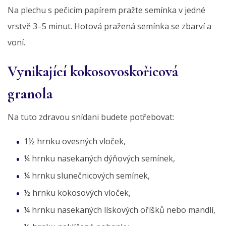
Na plechu s pečicím papírem pražte semínka v jedné
vrstvě 3–5 minut. Hotová pražená semínka se zbarví a
voní.
Vynikající kokosovoskořicová
granola
Na tuto zdravou snídani budete potřebovat:
1½ hrnku ovesných vloček,
¼ hrnku nasekaných dýňových semínek,
¼ hrnku slunečnicových semínek,
½ hrnku kokosových vloček,
¼ hrnku nasekaných lískových oříšků nebo mandlí,