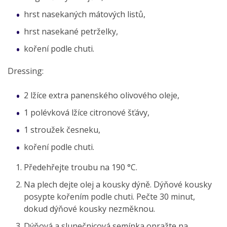
hrst nasekaných mátových listů,
hrst nasekané petrželky,
koření podle chuti.
Dressing:
2 lžíce extra panenského olivového oleje,
1 polévková lžíce citronové šťávy,
1 stroužek česneku,
koření podle chuti.
Předehřejte troubu na 190 °C.
Na plech dejte olej a kousky dýně. Dýňové kousky
posypte kořením podle chuti. Pečte 30 minut,
dokud dýňové kousky nezměknou.
Dýňová a slunečnicová semínka opražte na