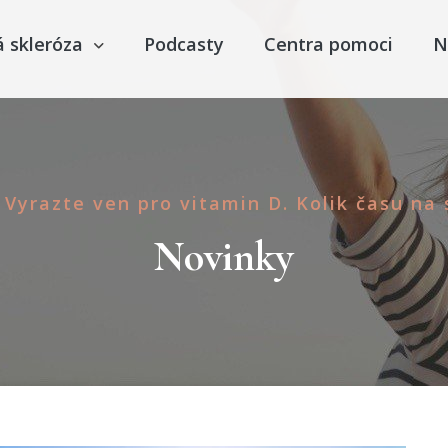
á skleróza
Podcasty
Centra pomoci
N
Vyrazte ven pro vitamin D. Kolik času na 
Novinky