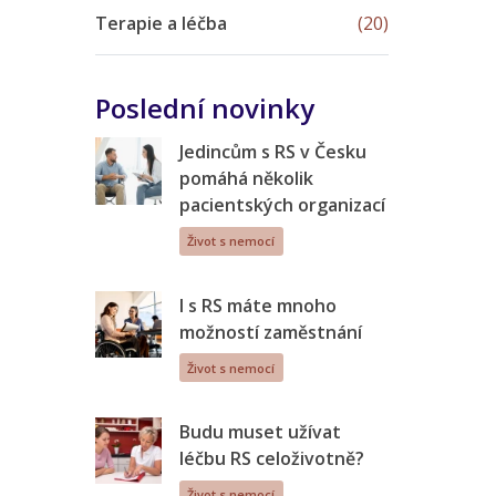
Terapie a léčba
(20)
Poslední novinky
Jedincům s RS v Česku
pomáhá několik
pacientských organizací
Život s nemocí
I s RS máte mnoho
možností zaměstnání
Život s nemocí
Budu muset užívat
léčbu RS celoživotně?
Život s nemocí