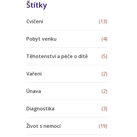
Štítky
Cvičení
(13)
Pobyt venku
(4)
Těhotenství a péče o dítě
(5)
Vaření
(2)
Únava
(2)
Diagnostika
(3)
Život s nemocí
(19)