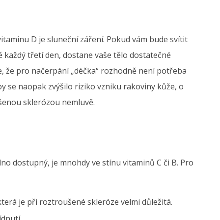
taminu D je sluneční záření. Pokud vám bude svítit
 každý třetí den, dostane vaše tělo dostatečné
je, že pro načerpání „déčka“ rozhodně není potřeba
y se naopak zvýšilo riziko vzniku rakoviny kůže, o
ušenou sklerózou nemluvě.
no dostupný, je mnohdy ve stínu vitaminů C či B. Pro
terá je při roztroušené skleróze velmi důležitá.
ídnutí.