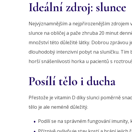
Ideální zdroj: slunce
Nejvýznamnějším a nejpřirozenějším zdrojem vi
slunce na obličej a paže zhruba 20 minut denně
množství této důležité látky. Dobrou zprávou 
dlouhodobý intenzivní pobyt na sluníčku. Tím b
horší snášenlivosti horka u pacientů s roztro
Posílí tělo i ducha
Přestože je vitamin D díky slunci poměrně snad
tělo je ale neméně důležitý.
Podílí se na správném fungování imunity, k
Příznivě ovlivňuje stav kostí a brání jejich ř