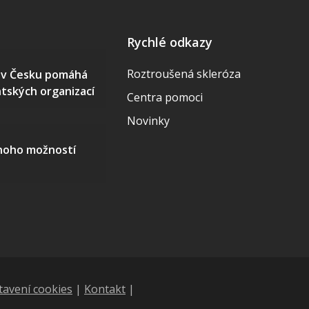
Rychlé odkazy
Roztroušená skleróza
S v Česku pomáhá
ntských organizací
Centra pomoci
Novinky
mnoho možností
tavení cookies
|
Kontakt
|