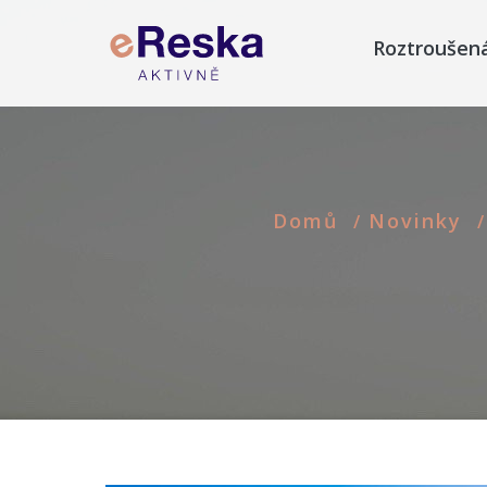
Roztroušen
Domů
Novinky
/
/