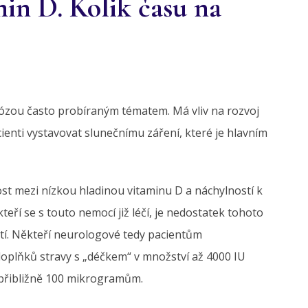
min D. Kolik času na
erózou často probíraným tématem. Má vliv na rozvoj
enti vystavovat slunečnímu záření, které je hlavním
tost mezi nízkou hladinou vitaminu D a náchylností k
eří se s touto nemocí již léčí, je nedostatek tohoto
stí. Někteří neurologové tedy pacientům
oplňků stravy s „déčkem“ v množství až 4000 IU
 přibližně 100 mikrogramům.