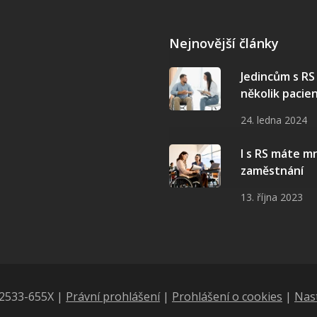
Nejnovější články
Jedincům s R
několik pacie
24. ledna 2024
I s RS máte 
zaměstnání
13. října 2023
N 2533-655X |
Právní prohlášení
|
Prohlášení o cookies
|
Nas