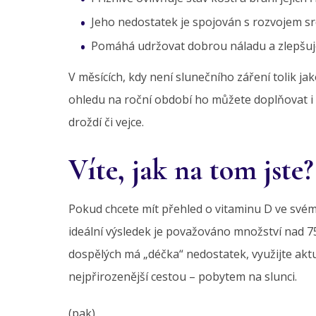
Jeho nedostatek je spojován s rozvojem sr
Pomáhá udržovat dobrou náladu a zlepšuje
V měsících, kdy není slunečního záření tolik jak
ohledu na roční období ho můžete doplňovat i z
droždí či vejce.
Víte, jak na tom jste?
Pokud chcete mít přehled o vitaminu D ve svém tě
ideální výsledek je považováno množství nad 75 n
dospělých má „déčka“ nedostatek, využijte akt
nejpřirozenější cestou – pobytem na slunci.
(pak)