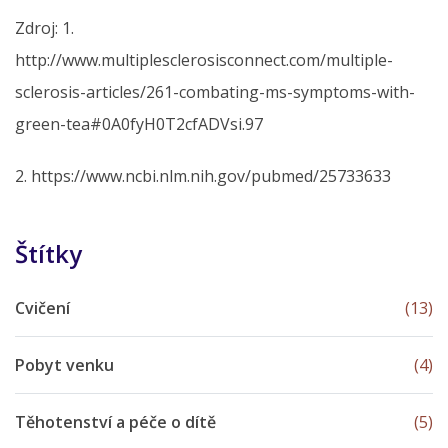
Zdroj: 1.
http://www.multiplesclerosisconnect.com/multiple-
sclerosis-articles/261-combating-ms-symptoms-with-
green-tea#0A0fyH0T2cfADVsi.97
2. https://www.ncbi.nlm.nih.gov/pubmed/25733633
Štítky
Cvičení
(13)
Pobyt venku
(4)
Těhotenství a péče o dítě
(5)