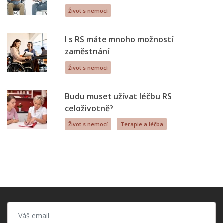
Život s nemocí
I s RS máte mnoho možností
zaměstnání
Život s nemocí
Budu muset užívat léčbu RS
celoživotně?
Život s nemocí
Terapie a léčba