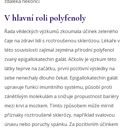
zdaleka nekončí.
V hlavní roli polyfenoly
Řada vědeckých výzkumů zkoumala účinek zeleného
čaje na zdraví lidí s roztroušenou sklerózou. Lékaře v
této souvislosti zajímal zejména přírodní polyfenol
zvaný epigallokatechin galát. Ačkoliv je výzkum této
látky teprve na začátku, první pozitivní výsledky na
sebe nenechaly dlouho čekat. Epigallokatechin galát
upravuje funkci imunitního systému, působí proti
zánětlivým molekulám a snižuje propustnost bariéry
mezi krví a mozkem. Tímto způsobem může mírnit
příznaky roztroušené sklerózy, například svalovou
únavu nebo poruchy spánku. Za pozitivním účinkem