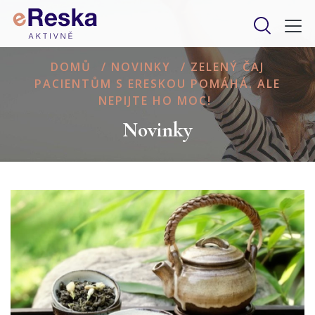
DOMŮ
/
NOVINKY
/
ZELENÝ ČAJ
PACIENTŮM S ERESKOU POMÁHÁ. ALE
NEPIJTE HO MOC!
Novinky