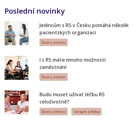
Poslední novinky
Jedincům s RS v Česku pomáhá několik
pacientských organizací
Život s nemocí
I s RS máte mnoho možností
zaměstnání
Život s nemocí
Budu muset užívat léčbu RS
celoživotně?
Život s nemocí
Terapie a léčba