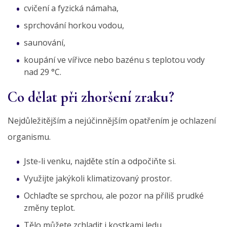
cvičení a fyzická námaha,
sprchování horkou vodou,
saunování,
koupání ve vířivce nebo bazénu s teplotou vody
nad 29 °C.
Co dělat při zhoršení zraku?
Nejdůležitějším a nejúčinnějším opatřením je ochlazení
organismu.
Jste-li venku, najděte stín a odpočiňte si.
Využijte jakýkoli klimatizovaný prostor.
Ochlaďte se sprchou, ale pozor na příliš prudké
změny teplot.
Tělo můžete zchladit i kostkami ledu.