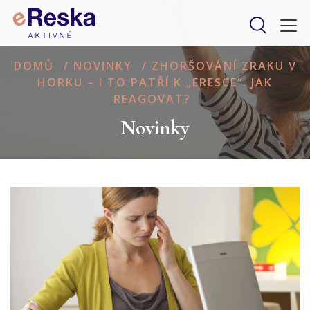
DOMŮ
/
NOVINKY
/
ZHORŠOVÁNÍ ZRAKU V
HORKU – I TO PATŘÍ K „ERESCE“. JAK
REAGOVAT?
Novinky