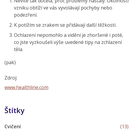
Nevíte tak docela, proč problémy nastaly. Okolnosti
vzniku obtíží ve vás vyvolávají pochyby nebo
podezření.
K potížím se zrakem se přidávají další těžkosti.
Ochlazení nepomohlo a vidění je zhoršené i poté,
co jste vyzkoušeli výše uvedené tipy na zchlazení
těla.
(pak)
Zdroj:
www.healthline.com
Štítky
Cvičení
(13)