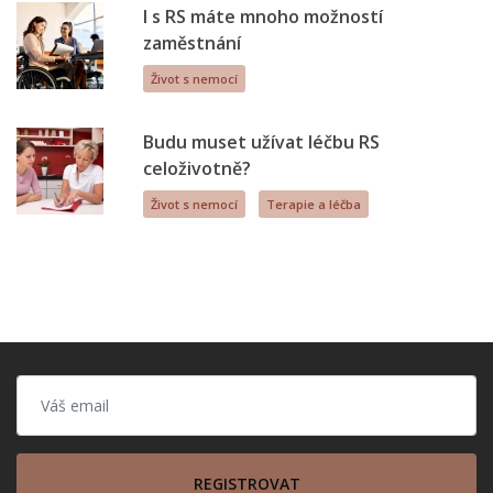
I s RS máte mnoho možností
zaměstnání
Život s nemocí
Budu muset užívat léčbu RS
celoživotně?
Život s nemocí
Terapie a léčba
REGISTROVAT