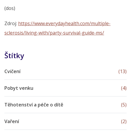
(dos)
Zdroj:
https://www.everydayhealth.com/multiple-
sclerosis/living-with/party-survival-guide-ms/
Štítky
Cvičení
(13)
Pobyt venku
(4)
Těhotenství a péče o dítě
(5)
Vaření
(2)