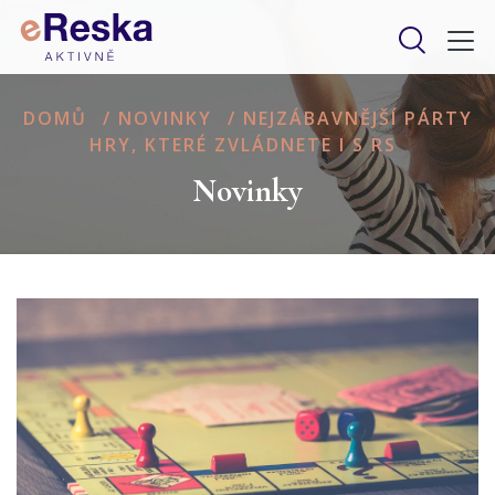
DOMŮ
/
NOVINKY
/
NEJZÁBAVNĚJŠÍ PÁRTY
HRY, KTERÉ ZVLÁDNETE I S RS
Novinky