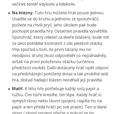
večírek téměř kdykoliv a kdekoliv.
Na blázny.
Tuto hru můžete hrát pouze jednou.
Usadíte se do kruhu a jednoho ze spoluhráčů
pošlete na chvíli pryč. Jeho úkolem pak bude
pochopit pravidla hry. Ostatním pravidla vysvětlíte.
Spoluhráč, který odešel za dveře (blázen), bude mít
za úkol pokládat komukoli z vás jakékoli otázky.
Vtip spočívá v tom, že první tázaný mu nic
neodpoví, druhý zkusí odpovědět co nejzáhadněji,
avšak na první položenou otázku (určenou
předchozí osobě). Další dotázaný hráč opět odpoví
na předcházející položený dotaz a tak probíhá celá
hra, dokud hádající blázen neodhalí její pravidla.
Malíř.
K této hře potřebuje každý svůj papír a
tužku. Čím hůře kreslíte, tím lépe. Každý hráč si
vymyslí slovo nebo slovní spojení, napíše ho na
papír a ten předá hráči po své pravici. Ten si dané
slovo / slovní spojení přečte a pokusí se ho