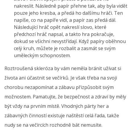
nakreslit. Následně papír přehne tak, aby byla vidět
pouze jeho kresba, a předá ho dalšímu hráči. Ten
napíše, co na papíře vidí, a papír zas předá dál.
Následující hráč opět nakreslí slovo, které
předchozí hráč napsal, a takto hra pokračuje,
dokud se všichni nevystřídají. Když papíry oběhnou
celý kruh, můžete je rozbalit a zasmát se svým
uměleckým schopnostem.
Roztroušená skleróza by vám neměla bránit užívat si
života ani účastnit se večírků. Je však třeba na svoji
chorobu nezapomínat a zábavu přizpůsobit svým
možnostem. Pamatujte, že bezpečnost a zdraví by měly
být vždy na prvním místě. Vhodných párty her a
zábavných činností existuje naštěstí celá řada, takže
nudy se na večírcích rozhodně bát nemusíte.