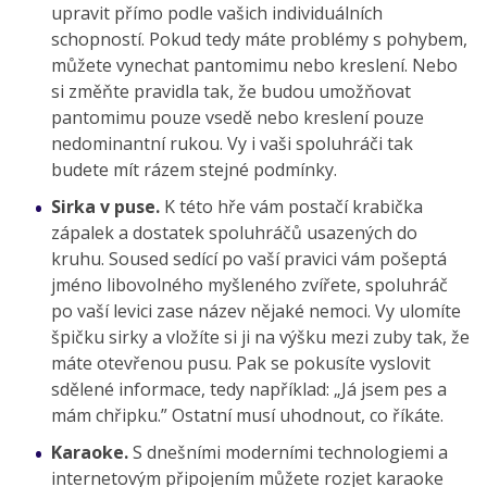
upravit přímo podle vašich individuálních
schopností. Pokud tedy máte problémy s pohybem,
můžete vynechat pantomimu nebo kreslení. Nebo
si změňte pravidla tak, že budou umožňovat
pantomimu pouze vsedě nebo kreslení pouze
nedominantní rukou. Vy i vaši spoluhráči tak
budete mít rázem stejné podmínky.
Sirka v puse.
K této hře vám postačí krabička
zápalek a dostatek spoluhráčů usazených do
kruhu. Soused sedící po vaší pravici vám pošeptá
jméno libovolného myšleného zvířete, spoluhráč
po vaší levici zase název nějaké nemoci. Vy ulomíte
špičku sirky a vložíte si ji na výšku mezi zuby tak, že
máte otevřenou pusu. Pak se pokusíte vyslovit
sdělené informace, tedy například: „Já jsem pes a
mám chřipku.” Ostatní musí uhodnout, co říkáte.
Karaoke.
S dnešními moderními technologiemi a
internetovým připojením můžete rozjet karaoke