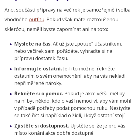
Ano, součástí přípravy na večírek je samozřejmě i volba
vhodného
outfitu
. Pokud však máte roztroušenou
sklerózu, neměli byste zapomínat ani na toto:
Myslete na čas.
Ať už jste „pouze” účastníkem,
nebo večírek sami pořádáte, vyhraďte si na
přípravu dostatek času.
Informujte ostatní.
Je-li to možné, řekněte
ostatním o svém onemocnění, aby na vás nekladli
nepřiměřené nároky.
Řekněte si o pomoc.
Pokud je akce větší, měl by
na ní být někdo, kdo o vaší nemoci ví, aby vám mohl
v případě potřeby podat pomocnou ruku. Nestyďte
se také říct si například o židli, i když ostatní stojí.
Zjistěte si dostupnost.
Ujistěte se, že je pro vás
místo konání akce dobře dostupné.