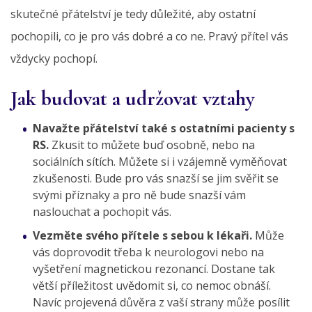
skutečné přátelství je tedy důležité, aby ostatní
pochopili, co je pro vás dobré a co ne. Pravý přítel vás
vždycky pochopí.
Jak budovat a udržovat vztahy
Navažte přátelství také s ostatními pacienty s
RS.
Zkusit to můžete buď osobně, nebo na
sociálních sítích. Můžete si i vzájemně vyměňovat
zkušenosti. Bude pro vás snazší se jim svěřit se
svými příznaky a pro ně bude snazší vám
naslouchat a pochopit vás.
Vezměte svého přítele s sebou k lékaři.
Může
vás doprovodit třeba k neurologovi nebo na
vyšetření magnetickou rezonancí. Dostane tak
větší příležitost uvědomit si, co nemoc obnáší.
Navíc projevená důvěra z vaší strany může posílit