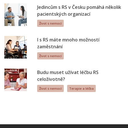
Jedincům s RS v Česku pomáhá několik
pacientských organizací
Život s nemocí
I s RS máte mnoho možností
zaměstnání
Život s nemocí
Budu muset užívat léčbu RS
celoživotně?
Život s nemocí
Terapie a léčba