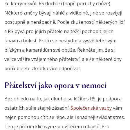
ke kterým kvůli RS dochází (např. poruchy chůze).
Některé změny bývají náhlé a viditelné, jiné se rozvíjejí
postupně a nenápadně. Podle zkušeností některých lidí
s RS bývá pro jejich přátele nejtěžší pochopit jejich
únavu a bolest. Proto se nestyďte a vysvětlete svým
blízkým a kamarádům své obtíže. Řekněte jim, že si
velice vážíte vzájemného přátelství, ale že některé dny
potřebujete zkrátka více odpočívat.
Přátelství jako opora v nemoci
Bez ohledu na to, jak dlouho se léčíte s RS, je podpora
ostatních stále stejně zásadní.
Společenské vazby
vám
nejen pomohou cítit se lépe, ale i snadněji zvládat stres.
Ten je přitom klíčovým spouštěčem relapsů. Pro